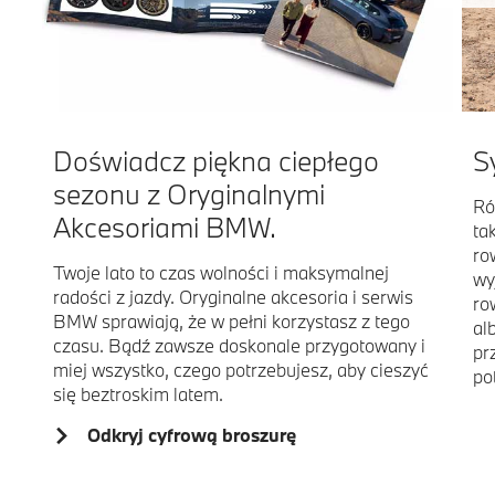
Doświadcz piękna ciepłego
S
sezonu z Oryginalnymi
Ró
Akcesoriami BMW.
ta
ro
Twoje lato to czas wolności i maksymalnej
wy
radości z jazdy. Oryginalne akcesoria i serwis
ro
BMW sprawiają, że w pełni korzystasz z tego
al
czasu. Bądź zawsze doskonale przygotowany i
pr
miej wszystko, czego potrzebujesz, aby cieszyć
po
się beztroskim latem.
Odkryj cyfrową broszurę