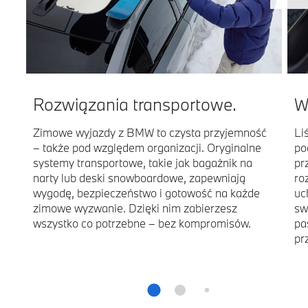
Rozwiązania transportowe.
W
Zimowe wyjazdy z BMW to czysta przyjemność
Li
– także pod względem organizacji. Oryginalne
po
systemy transportowe, takie jak bagażnik na
pr
narty lub deski snowboardowe, zapewniają
ro
wygodę, bezpieczeństwo i gotowość na każde
uc
zimowe wyzwanie. Dzięki nim zabierzesz
sw
wszystko co potrzebne – bez kompromisów.
pa
pr