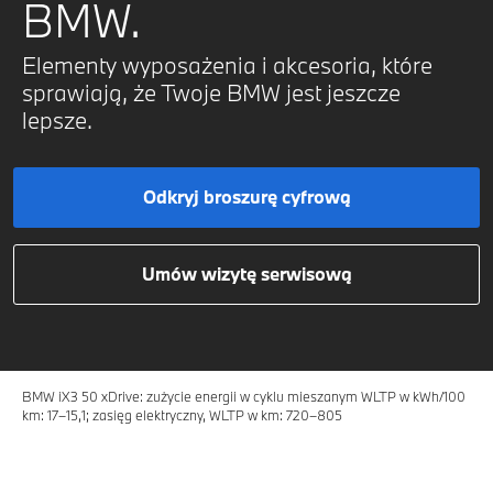
BMW.
Elementy wyposażenia i akcesoria, które
sprawiają, że Twoje BMW jest jeszcze
lepsze.
Odkryj broszurę cyfrową
Umów wizytę serwisową
BMW iX3 50 xDrive: zużycie energii w cyklu mieszanym WLTP w kWh/100
km: 17–15,1; zasięg elektryczny, WLTP w km: 720–805