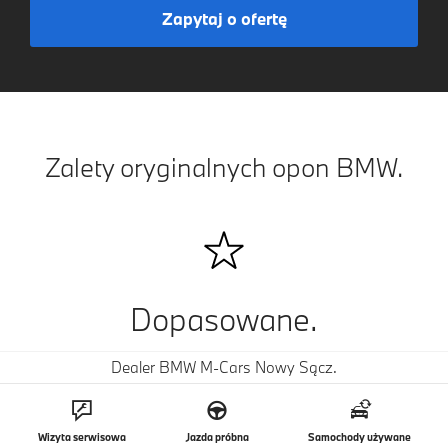
Zapytaj o ofertę
Zalety oryginalnych opon BMW.
Dopasowane.
Dealer BMW M-Cars Nowy Sącz.
Opony z gwiazdką zapewniają optymalną dynamikę
jazdy i podkreślają wygląd każdego modelu BMW.
Wizyta serwisowa
Jazda próbna
Samochody używane