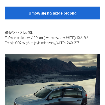
Umów się na jazdę próbną
BMW X7 xDrive40i:
Zużycie paliwa w l/100 km (cykl mieszany, WLTP): 10,6-9,6
Emisja CO2 w g/km (cykl mieszany, WLTP): 240-217