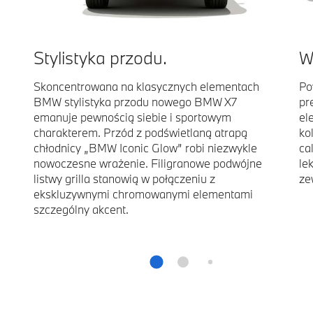
Stylistyka przodu.
W
Skoncentrowana na klasycznych elementach
Po
BMW stylistyka przodu nowego BMW X7
pr
emanuje pewnością siebie i sportowym
el
charakterem. Przód z podświetlaną atrapą
ko
chłodnicy „BMW Iconic Glow” robi niezwykle
ca
nowoczesne wrażenie. Filigranowe podwójne
le
listwy grilla stanowią w połączeniu z
ze
ekskluzywnymi chromowanymi elementami
szczególny akcent.