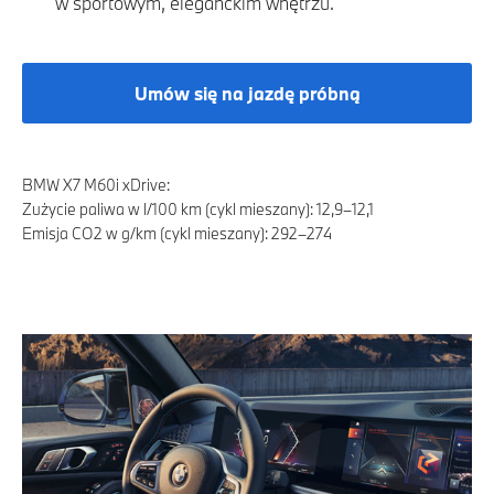
w sportowym, eleganckim wnętrzu.
Umów się na jazdę próbną
BMW X7 M60i xDrive:
Zużycie paliwa w l/100 km (cykl mieszany): 12,9–12,1
Emisja CO2 w g/km (cykl mieszany): 292–274