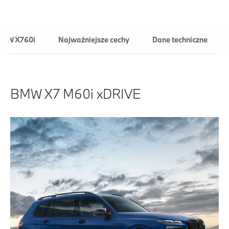
BMW X760i
Najważniejsze cechy
Dane techniczne
BMW X7 M60i xDRIVE