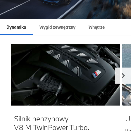
Dynamika
Wygld zewnętrzny
Wnętrze
Silnik benzynowy
U
V8 M TwinPower Turbo.
Pn