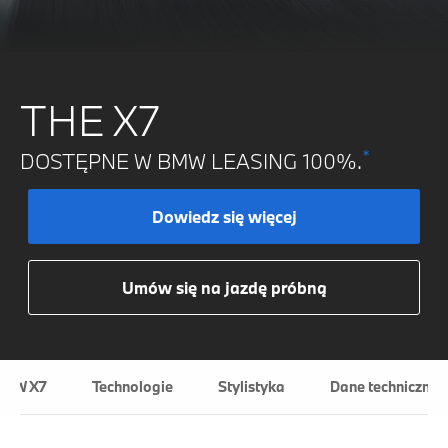
THE X7
*
DOSTĘPNE W BMW LEASING 100%.
Dowiedz się więcej
Umów się na jazdę próbną
BMW X7
Technologie
Stylistyka
Dane techniczne