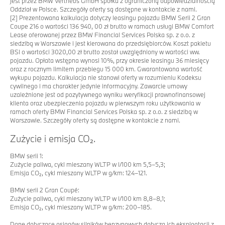
jest przez BMW Vertriebs GmbH spółka z ograniczoną odpowiedzialnością
Oddział w Polsce. Szczegóły oferty są dostępne w kontakcie z nami.
[2]
Prezentowana kalkulacja dotyczy leasingu pojazdu BMW Serii 2 Gran
Coupe 216 o wartości 136 940, 00 zł brutto w ramach usługi BMW Comfort
Lease oferowanej przez BMW Financial Services Polska sp. z o.o. z
siedzibą w Warszawie i jest kierowana do przedsiębiorców. Koszt pakietu
BSI o wartości 3020,00 zł brutto został uwzględniony w wartości ww.
pojazdu. Opłata wstępna wynosi 10%, przy okresie leasingu 36 miesięcy
oraz z rocznym limitem przebiegu 15 000 km. Gwarantowana wartość
wykupu pojazdu. Kalkulacja nie stanowi oferty w rozumieniu Kodeksu
cywilnego i ma charakter jedynie informacyjny. Zawarcie umowy
uzależnione jest od pozytywnego wyniku weryfikacji prawnofinansowej
klienta oraz ubezpieczenia pojazdu w pierwszym roku użytkowania w
ramach oferty BMW Financial Services Polska sp. z o.o. z siedzibą w
Warszawie. Szczegóły oferty są dostępne w kontakcie z nami.
Zużycie i emisja CO₂.
BMW serii 1:
Zużycie paliwa, cykl mieszany WLTP w l/100 km 5,5–5,3;
Emisja CO₂, cykl mieszany WLTP w g/km: 124–121.
BMW serii 2 Gran Coupé:
Zużycie paliwa, cykl mieszany WLTP w l/100 km 8,8–8,1;
Emisja CO₂, cykl mieszany WLTP w g/km: 200–185.
Dane dotyczące osiągów silników benzynowych dotyczą ich eksploatacji z