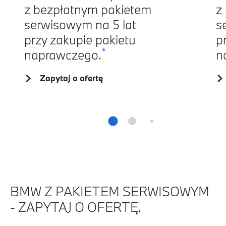
z bezpłatnym pakietem
z
serwisowym na 5 lat
s
przy zakupie pakietu
p
*
naprawczego.
n
Zapytaj o ofertę
BMW Z PAKIETEM SERWISOWYM
- ZAPYTAJ O OFERTĘ.