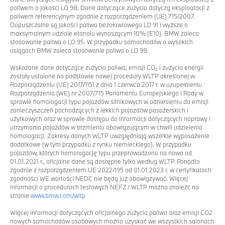
paliwem o jakości LO 98. Dane dotyczące zużycia dotyczą eksploatacji z
paliwem referencyjnym zgodnie z rozporządzeniem (UE) 715/2007.
Dopuszczalne są jakości paliwa bezołowiowego LO 91 i wyższe o
maksymalnym udziale etanolu wynoszącym 10% (E10). BMW zaleca
stosowanie paliwa o LO 95. W przypadku samochodów o wysokich
osiągach BMW zaleca stosowanie paliwa o LO 98.
Wskazane dane dotyczące zużycia paliwa, emisji CO₂ i zużycia energii
zostały ustalone na podstawie nowej procedury WLTP określonej w
Rozporządzeniu (UE) 2017/1151 z dnia 1 czerwca 2017 r. w uzupełnieniu
Rozporządzenia (WE) nr 2007/715 Parlamentu Europejskiego i Rady w
sprawie homologacji typu pojazdów silnikowych w odniesieniu do emisji
zanieczyszczeń pochodzących z lekkich pojazdów pasażerskich i
użytkowych oraz w sprawie dostępu do informacji dotyczących naprawy i
utrzymania pojazdów w brzmieniu obowiązującym w chwili udzielenia
homologacji. Zakresy danych WLTP uwzględniają wszelkie wyposażenie
dodatkowe (w tym przypadku z rynku niemieckiego). W przypadku
pojazdów, których homologację typu przeprowadzono na nowo od
01.01.2021 r., oficjalne dane są dostępne tylko według WLTP. Ponadto
zgodnie z rozporządzeniem UE 2022/195 od 01.01.2023 r. w certyfikatach
zgodności WE wartości NEDC nie będą już obowiązywać. Więcej
informacji o procedurach testowych NEFZ i WLTP można znaleźć na
stronie
www.bmw.com/wltp
Więcej informacji dotyczących oficjalnego zużycia paliwa oraz emisji CO2
nowych samochodów osobowych można uzyskać we wszystkich salonach