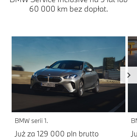
60 000 km bez dopłat.
BMW serii 1.
BM
Już za 129 000 pln brutto
J