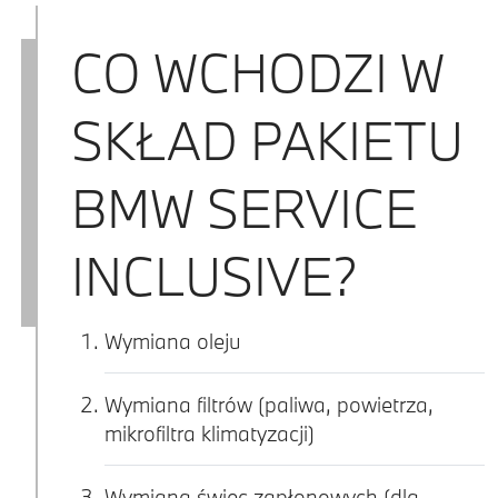
CO WCHODZI W
SKŁAD PAKIETU
BMW SERVICE
INCLUSIVE?
Wymiana oleju
Wymiana filtrów (paliwa, powietrza,
mikrofiltra klimatyzacji)
Wymiana świec zapłonowych (dla