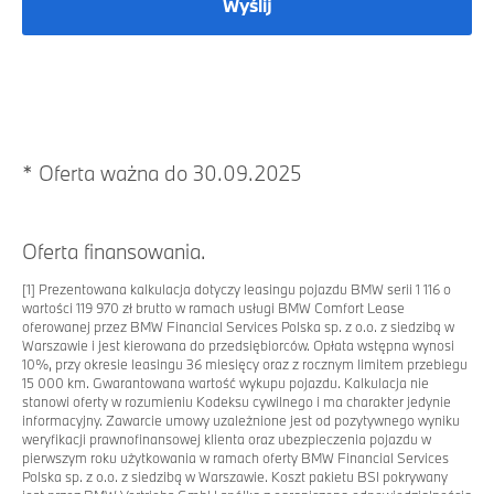
Wyślij
*
Oferta ważna do 30.09.2025
Oferta finansowania.
[1]
Prezentowana kalkulacja dotyczy leasingu pojazdu BMW serii 1 116 o
wartości 119 970 zł brutto w ramach usługi BMW Comfort Lease
oferowanej przez BMW Financial Services Polska sp. z o.o. z siedzibą w
Warszawie i jest kierowana do przedsiębiorców. Opłata wstępna wynosi
10%, przy okresie leasingu 36 miesięcy oraz z rocznym limitem przebiegu
15 000 km. Gwarantowana wartość wykupu pojazdu. Kalkulacja nie
stanowi oferty w rozumieniu Kodeksu cywilnego i ma charakter jedynie
informacyjny. Zawarcie umowy uzależnione jest od pozytywnego wyniku
weryfikacji prawnofinansowej klienta oraz ubezpieczenia pojazdu w
pierwszym roku użytkowania w ramach oferty BMW Financial Services
Polska sp. z o.o. z siedzibą w Warszawie. Koszt pakietu BSI pokrywany