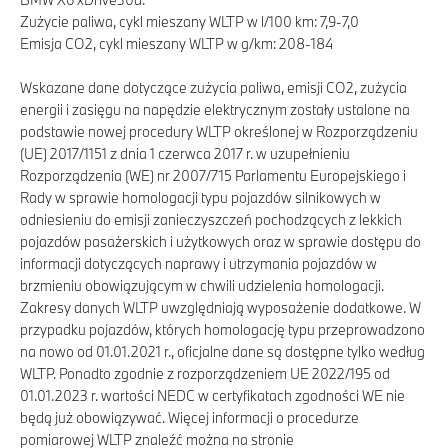
Zużycie paliwa, cykl mieszany WLTP w l/100 km: 7,9-7,0
Emisja CO2, cykl mieszany WLTP w g/km: 208-184
Wskazane dane dotyczące zużycia paliwa, emisji CO2, zużycia
energii i zasięgu na napędzie elektrycznym zostały ustalone na
podstawie nowej procedury WLTP określonej w Rozporządzeniu
(UE) 2017/1151 z dnia 1 czerwca 2017 r. w uzupełnieniu
Rozporządzenia (WE) nr 2007/715 Parlamentu Europejskiego i
Rady w sprawie homologacji typu pojazdów silnikowych w
odniesieniu do emisji zanieczyszczeń pochodzących z lekkich
pojazdów pasażerskich i użytkowych oraz w sprawie dostępu do
informacji dotyczących naprawy i utrzymania pojazdów w
brzmieniu obowiązującym w chwili udzielenia homologacji.
Zakresy danych WLTP uwzględniają wyposażenie dodatkowe. W
przypadku pojazdów, których homologację typu przeprowadzono
na nowo od 01.01.2021 r., oficjalne dane są dostępne tylko według
WLTP. Ponadto zgodnie z rozporządzeniem UE 2022/195 od
01.01.2023 r. wartości NEDC w certyfikatach zgodności WE nie
będą już obowiązywać. Więcej informacji o procedurze
pomiarowej WLTP znaleźć można na stronie