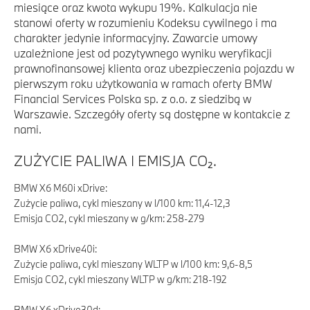
miesiące oraz kwota wykupu 19%. Kalkulacja nie
stanowi oferty w rozumieniu Kodeksu cywilnego i ma
charakter jedynie informacyjny. Zawarcie umowy
uzależnione jest od pozytywnego wyniku weryfikacji
prawnofinansowej klienta oraz ubezpieczenia pojazdu w
pierwszym roku użytkowania w ramach oferty BMW
Financial Services Polska sp. z o.o. z siedzibą w
Warszawie. Szczegóły oferty są dostępne w kontakcie z
nami.
ZUŻYCIE PALIWA I EMISJA CO₂.
BMW X6 M60i xDrive:
Zużycie paliwa, cykl mieszany w l/100 km: 11,4-12,3
Emisja CO2, cykl mieszany w g/km: 258-279
BMW X6 xDrive40i:
Zużycie paliwa, cykl mieszany WLTP w l/100 km: 9,6-8,5
Emisja CO2, cykl mieszany WLTP w g/km: 218-192
BMW X6 xDrive30d: