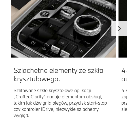
Szlachetne elementy ze szkła
4
kryształowego.
a
Szlifowane szkło kryształowe aplikacji
4-
„CraftedClarity” nadaje elementom obsługi,
za
takim jak dźwignia biegów, przycisk start-stop
pr
czy kontroler iDrive, niezwykle szlachetny
si
wygląd.