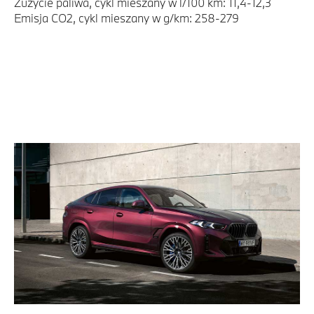
Zużycie paliwa, cykl mieszany w l/100 km: 11,4-12,3
Emisja CO2, cykl mieszany w g/km: 258-279