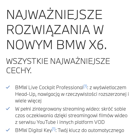
NAJWAŻNIEJSZE
ROZWIĄZANIA W
NOWYM BMW X6.
WSZYSTKIE NAJWAŻNIEJSZE
CECHY.
[1]
BMW Live Cockpit Professional
: z wyświetlaczem
Head-Up, nawigacją w rzeczywistości rozszerzonej i
wiele więcej
W pełni zintegrowany streaming wideo: skróć sobie
czas oczekiwania dzięki streamingowi filmów wideo
z serwisu YouTube i innych platform VOD
[1]
BMW Digital Key
: Twój klucz do automatycznego