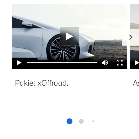
Pakiet xOffroad.
A