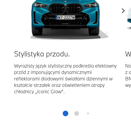
Stylistyka przodu.
W
Wyrazisty język stylistyczny podkreśla efektowny
No
przód z imponującymi dynamicznymi
z 
reflektorami diodowymi światłami dziennymi w
BM
kształcie strzałek oraz oświetleniem atrapy
wy
chłodnicy „Iconic Glow”.