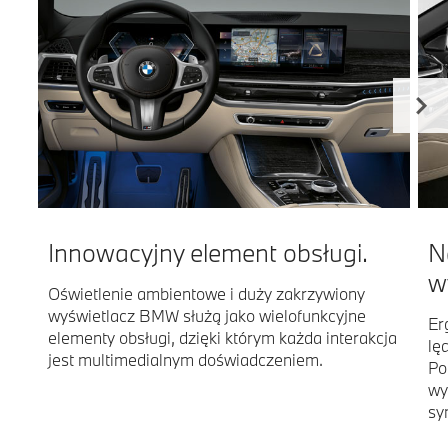
Innowacyjny element obsługi.
N
w
Oświetlenie ambientowe i duży zakrzywiony
wyświetlacz BMW służą jako wielofunkcyjne
Er
elementy obsługi, dzięki którym każda interakcja
lę
jest multimedialnym doświadczeniem.
Po
wy
sy